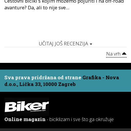
Cestovni bicikl s kojim možemo pojuriti i na off-road
avanture? Da, ali to nije sve...
UČITAJ JOŠ RECENZIJA
Na vrh
Sva prava pridržana od strane
Grafika - Nova
d.o.o., Lička 33, 10000 Zagreb
Online magazin
- biciklizam i sve što ga okružuje