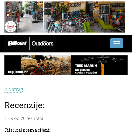
Toggle
navigati
< Natrag
Recenzije:
1
-
9
od
20
rezultata
Filtriraj prema cijeni: