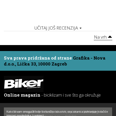
UČITAJ JOŠ RECENZIJA
Na vrh
Sva prava pridržana od strane
Grafika - Nova
d.o.o., Lička 33, 10000 Zagreb
Online magazin
- biciklizam i sve što ga okružuje
Biker - magazin
O časopisu
Pretplata
Marketing
Kako bi vam omogućili bolje korisničko iskustvo, ova stranica pohranjuje kolačiće
internet preglednika (cookies).