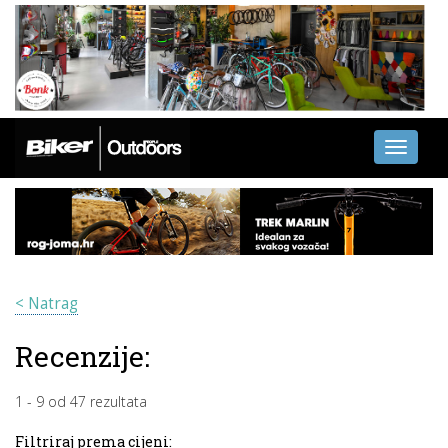
Toggle
navigati
< Natrag
Recenzije:
1
-
9
od
47
rezultata
Filtriraj prema cijeni: