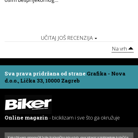
UČITAJ JOŠ RECENZIJA
Na vrh
Sva prava pridržana od strane
Grafika - Nova
d.o.o., Lička 33, 10000 Zagreb
Online magazin
- biciklizam i sve što ga okružuje
Biker - magazin
O časopisu
Pretplata
Marketing
Kako bi vam omogućili bolje korisničko iskustvo, ova stranica pohranjuje kolačiće