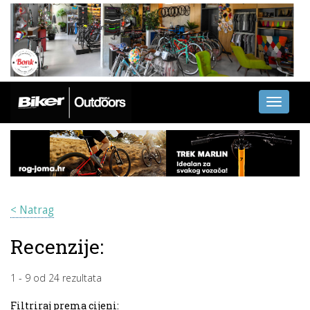
Toggle
navigati
< Natrag
Recenzije:
1
-
9
od
24
rezultata
Filtriraj prema cijeni: