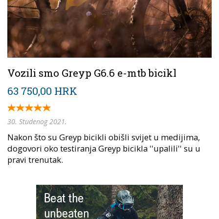
Vozili smo Greyp G6.6 e-mtb bicikl
63 750,00 HRK
30. Studenog 2021.
Nakon što su Greyp bicikli obišli svijet u medijima,
dogovori oko testiranja Greyp bicikla ''upalili'' su u
pravi trenutak.