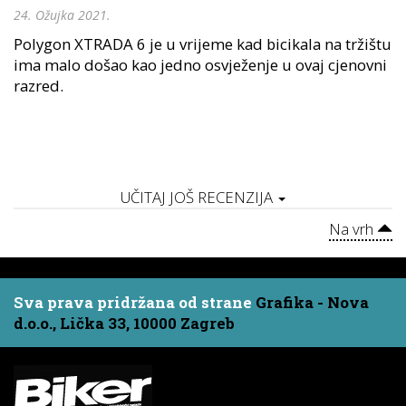
24. Ožujka 2021.
Polygon XTRADA 6 je u vrijeme kad bicikala na tržištu
ima malo došao kao jedno osvježenje u ovaj cjenovni
razred.
UČITAJ JOŠ RECENZIJA
Na vrh
Sva prava pridržana od strane
Grafika - Nova
d.o.o., Lička 33, 10000 Zagreb