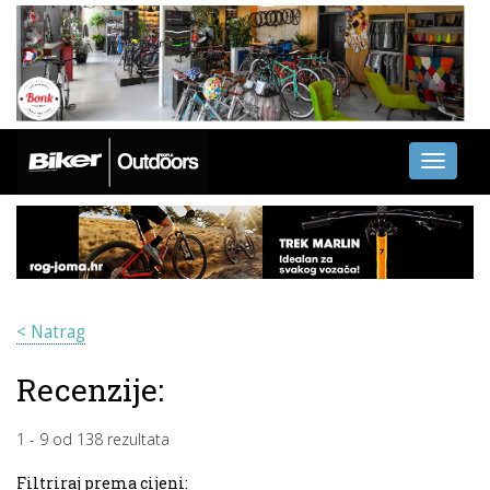
Toggle
navigati
< Natrag
Recenzije:
1
-
9
od
138
rezultata
Filtriraj prema cijeni: