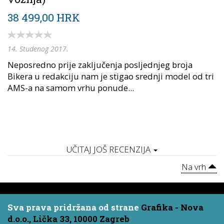
38 499,00 HRK
14. Studenog 2017.
Neposredno prije zaključenja posljednjeg broja
Bikera u redakciju nam je stigao srednji model od tri
AMS-a na samom vrhu ponude...
UČITAJ JOŠ RECENZIJA
Na vrh
Sva prava pridržana od strane
Grafika - Nova
d.o.o., Lička 33, 10000 Zagreb