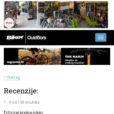
Toggle
navigati
< Natrag
Recenzije:
1
-
9
od
138
rezultata
Filtriraj prema cijeni: