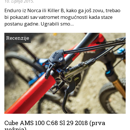
10. Lipnja 2015.
Enduro iz Norca ili Killer B, kako ga još zovu, trebao
bi pokazati sav vatromet mogućnosti kada staze
postanu gadne. Ugrabili smo...
Recenzije
Cube AMS 100 C:68 Sl 29 2018 (prva
vožnja)