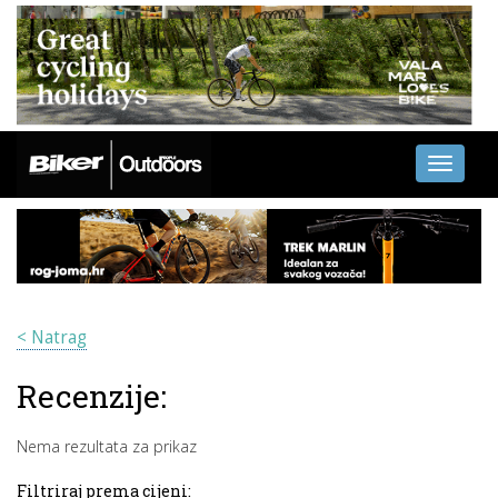
Toggle
navigati
< Natrag
Recenzije:
Nema rezultata za prikaz
Filtriraj prema cijeni: