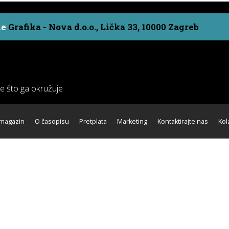
ne
Grafika - Nova d.o.o., Lička 33, 10000 Zagreb
ve što ga okružuje
 magazin
O časopisu
Pretplata
Marketing
Kontaktirajte nas
Kol