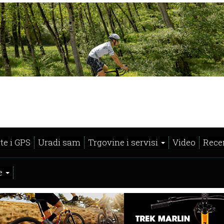
te i GPS
Uradi sam
Trgovine i servisi
Video
Recen
e