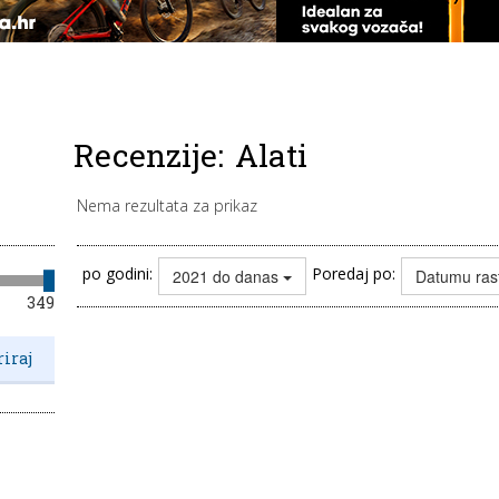
Recenzije:
Alati
Nema rezultata za prikaz
po godini:
Poredaj po:
2021 do danas
Datumu ras
349