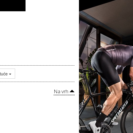
tuće
Na vrh