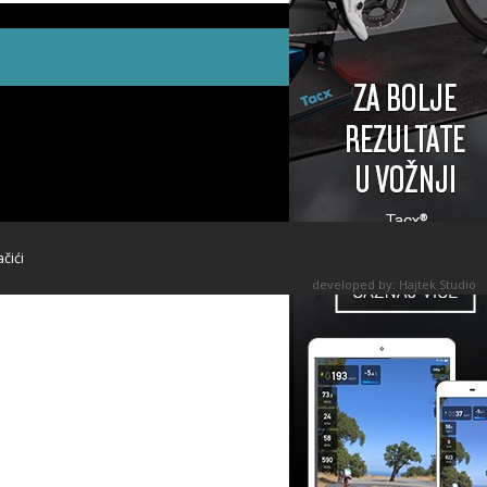
ačići
developed by:
Hajtek Studio