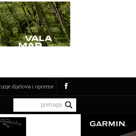
zije dijelova i opreme