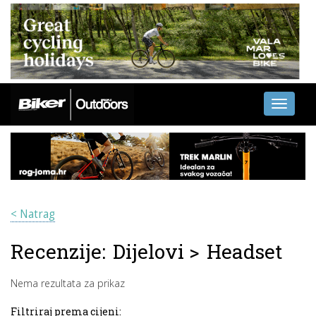
Toggle
navigati
< Natrag
Recenzije:
Dijelovi
>
Headset
Nema rezultata za prikaz
Filtriraj prema cijeni: