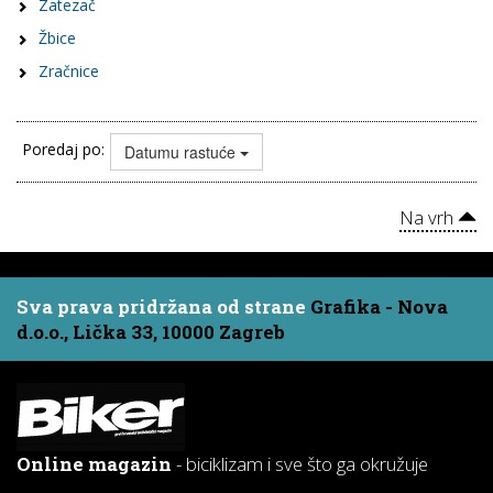
Zatezač
Žbice
Zračnice
Poredaj po:
Datumu rastuće
Na vrh
Sva prava pridržana od strane
Grafika - Nova
d.o.o., Lička 33, 10000 Zagreb
Online magazin
- biciklizam i sve što ga okružuje