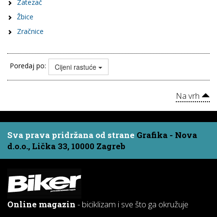
Zatezač
Žbice
Zračnice
Poredaj po:
Cijeni rastuće
Na vrh
Sva prava pridržana od strane
Grafika - Nova
d.o.o., Lička 33, 10000 Zagreb
Online magazin
- biciklizam i sve što ga okružuje