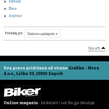
Zatezač
Žbice
Zračnice
Poredaj po:
Datumu padajuće
Na vrh
Sva prava pridržana od strane
Grafika - Nova
d.o.o., Lička 33, 10000 Zagreb
Online magazin
- biciklizam i sve što ga okružuje