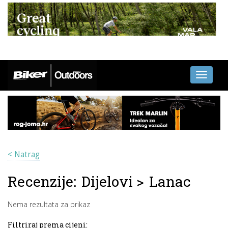
Toggle
navigati
< Natrag
Recenzije:
Dijelovi
>
Lanac
Nema rezultata za prikaz
Filtriraj prema cijeni: