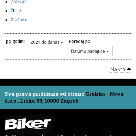
Zatezač
Žbice
Zračnice
po godini:
Poredaj po:
2021 do danas
Datumu padajuće
Na vrh
Sva prava pridržana od strane
Grafika - Nova
d.o.o., Lička 33, 10000 Zagreb