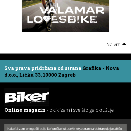
Na vrh
Sva prava pridržana od strane
Grafika - Nova
d.o.o., Lička 33, 10000 Zagreb
Online magazin
- biciklizam i sve što ga okružuje
Biker - magazin
O časopisu
Pretplata
Marketing
Kako bi vam omogućili bolje korisničko iskustvo, ova stranica pohranjuje kolačiće