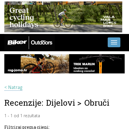
Toggle
navigati
< Natrag
Recenzije:
Dijelovi
>
Obruči
1
-
1
od
1
rezultata
Filtriraj prema cijeni: