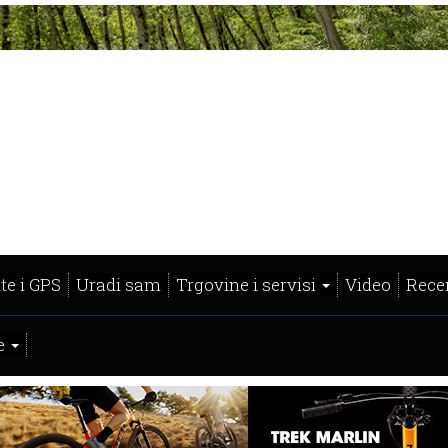
te i GPS
Uradi sam
Trgovine i servisi
Video
Recen
e