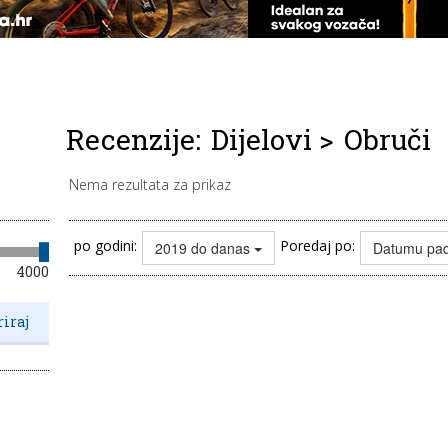
Recenzije:
Dijelovi
>
Obruči
Nema rezultata za prikaz
po godini:
Poredaj po:
2019 do danas
Datumu pa
4000