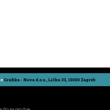
ne
Grafika - Nova d.o.o., Lička 33, 10000 Zagreb
ve što ga okružuje