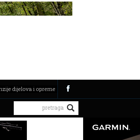
zije dijelova i opreme