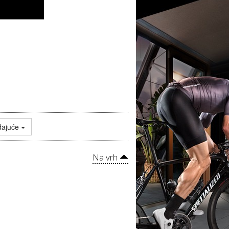
dajuće
Na vrh