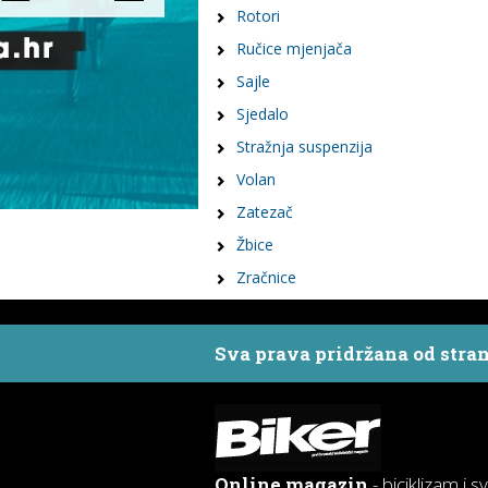
Rotori
Ručice mjenjača
Sajle
Sjedalo
Stražnja suspenzija
Volan
Zatezač
Žbice
Zračnice
Sva prava pridržana od stra
Online magazin
- biciklizam i s