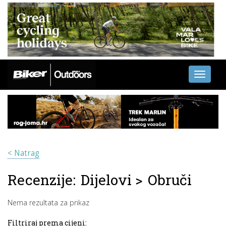
Toggle
navigati
< Natrag
Recenzije:
Dijelovi
>
Obruči
Nema rezultata za prikaz
Filtriraj prema cijeni: