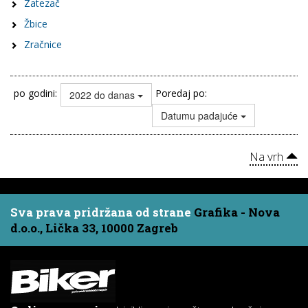
Zatezač
Žbice
Zračnice
po godini:
Poredaj po:
2022 do danas
Datumu padajuće
Na vrh
Sva prava pridržana od strane
Grafika - Nova
d.o.o., Lička 33, 10000 Zagreb