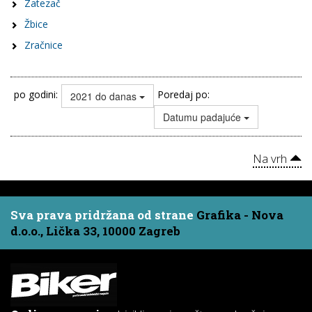
Zatezač
Žbice
Zračnice
po godini:
Poredaj po:
2021 do danas
Datumu padajuće
Na vrh
Sva prava pridržana od strane
Grafika - Nova
d.o.o., Lička 33, 10000 Zagreb