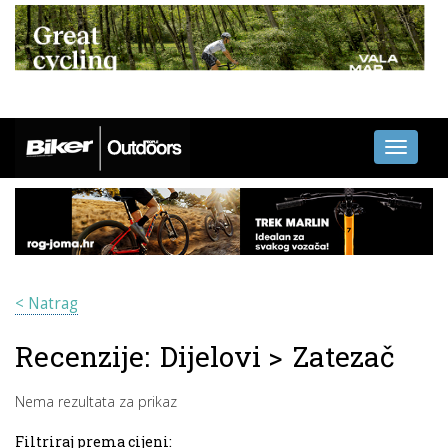
Toggle
navigati
< Natrag
Recenzije:
Dijelovi
>
Zatezač
Nema rezultata za prikaz
Filtriraj prema cijeni: