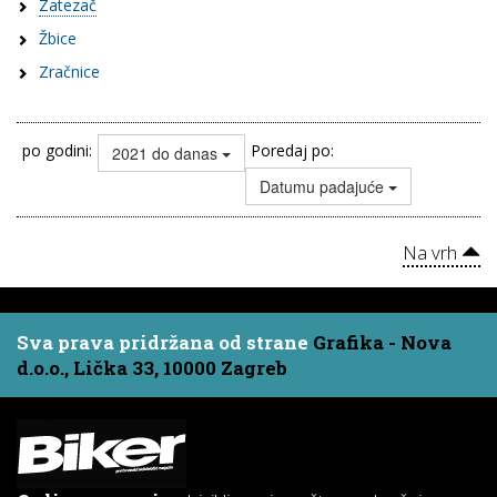
Zatezač
Žbice
Zračnice
po godini:
Poredaj po:
2021 do danas
Datumu padajuće
Na vrh
Sva prava pridržana od strane
Grafika - Nova
d.o.o., Lička 33, 10000 Zagreb