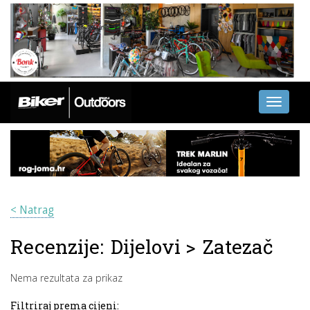
Toggle
navigati
< Natrag
Recenzije:
Dijelovi
>
Zatezač
Nema rezultata za prikaz
Filtriraj prema cijeni: