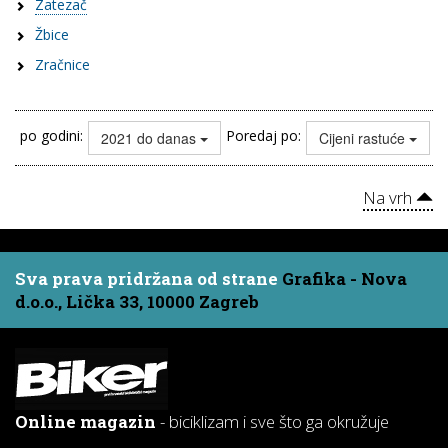
Zatezač
Žbice
Zračnice
po godini:
Poredaj po:
2021 do danas
Cijeni rastuće
Na vrh
Sva prava pridržana od strane
Grafika - Nova
d.o.o., Lička 33, 10000 Zagreb
Online magazin
- biciklizam i sve što ga okružuje