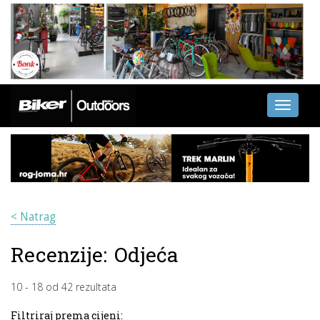
Toggle
navigati
< Natrag
Recenzije:
Odjeća
10
-
18
od
42
rezultata
Filtriraj prema cijeni: