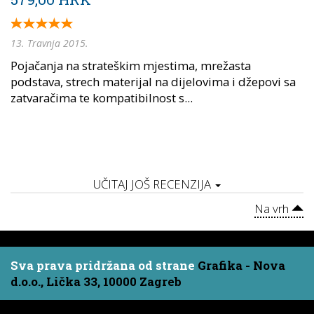
13. Travnja 2015.
Pojačanja na strateškim mjestima, mrežasta
podstava, strech materijal na dijelovima i džepovi sa
zatvaračima te kompatibilnost s...
UČITAJ JOŠ RECENZIJA
Na vrh
Sva prava pridržana od strane
Grafika - Nova
d.o.o., Lička 33, 10000 Zagreb