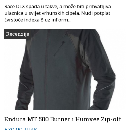
Race DLX spada u takve, a može biti prihvatljiva
ulaznica u svijet vrhunskih cipela. Nudi potplat
čvrstoće indexa 8 uz inForm...
Recenzije
Endura MT 500 Burner i Humvee Zip-off
579,00 HRK