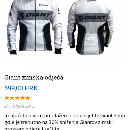
Giant zimska odjeća
699,00 HRK
21. Veljače 2015.
Imajući to u vidu predlažemo da posjetite Giant Shop
gdje je trenutno na 30% sniženja Giantov zimski
program odjeće i zaštite....