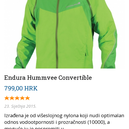
Endura Hummvee Convertible
799,00 HRK
23. Siječnja 2015.
Izrađena je od višeslojnog nylona koji nudi optimalan
odnos vodootpornosti i prozračnosti (10000), a
moguće ju je pospremiti u...