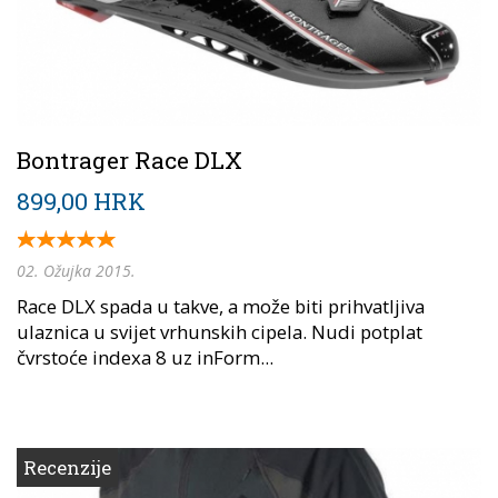
Bontrager Race DLX
899,00 HRK
02. Ožujka 2015.
Race DLX spada u takve, a može biti prihvatljiva
ulaznica u svijet vrhunskih cipela. Nudi potplat
čvrstoće indexa 8 uz inForm...
Recenzije