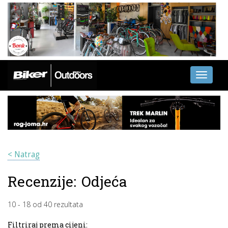
Toggle
navigati
< Natrag
Recenzije:
Odjeća
10
-
18
od
40
rezultata
Filtriraj prema cijeni: