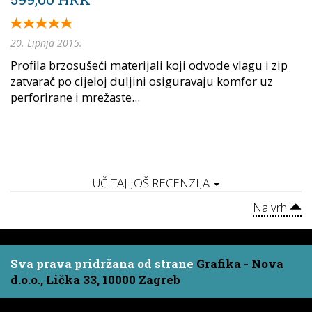
20. Lipnja 2015.
Profila brzosušeći materijali koji odvode vlagu i zip
zatvarač po cijeloj duljini osiguravaju komfor uz
perforirane i mrežaste...
UČITAJ JOŠ RECENZIJA
Na vrh
Sva prava pridržana od strane
Grafika - Nova
d.o.o., Lička 33, 10000 Zagreb