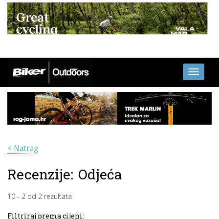
Toggle
navigati
< Natrag
Recenzije:
Odjeća
10
-
2
od
2
rezultata
Filtriraj prema cijeni: