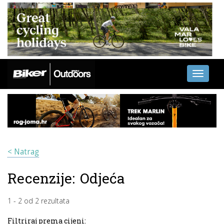
Toggle
navigati
< Natrag
Recenzije:
Odjeća
1
-
2
od
2
rezultata
Filtriraj prema cijeni: