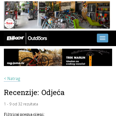
Toggle
navigati
< Natrag
Recenzije:
Odjeća
1
-
9
od
32
rezultata
Filtriraj prema cijeni: