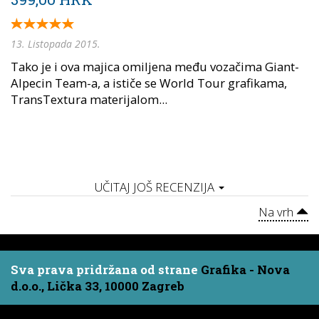
13. Listopada 2015.
Tako je i ova majica omiljena među vozačima Giant-
Alpecin Team-a, a ističe se World Tour grafikama,
TransTextura materijalom...
UČITAJ JOŠ RECENZIJA
Na vrh
Sva prava pridržana od strane
Grafika - Nova
d.o.o., Lička 33, 10000 Zagreb