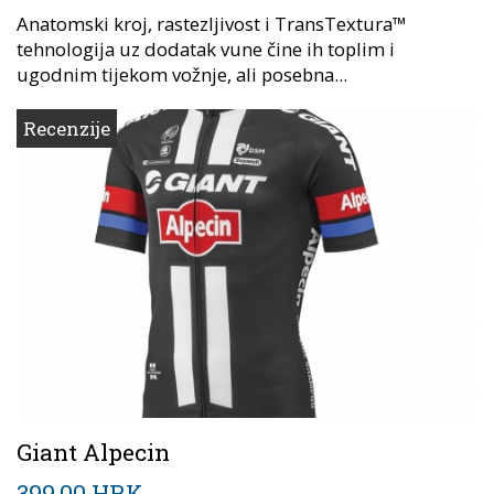
Anatomski kroj, rastezljivost i TransTextura™
tehnologija uz dodatak vune čine ih toplim i
ugodnim tijekom vožnje, ali posebna...
Recenzije
Giant Alpecin
399,00 HRK