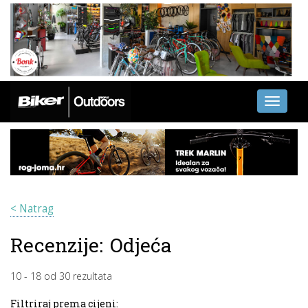
Toggle
navigati
< Natrag
Recenzije:
Odjeća
10
-
18
od
30
rezultata
Filtriraj prema cijeni: