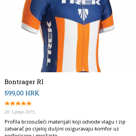
Bontrager Rl
599,00 HRK
20. Lipnja 2015.
Profila brzosušeći materijali koji odvode vlagu i zip
zatvarač po cijeloj duljini osiguravaju komfor uz
perforirane i mrežaste...