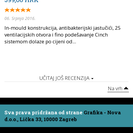
06. Srpnja 2016.
In-mould konstrukcija, antibakterijski jastučići, 25
ventilacijskih otvora i fino podešavanje Cinch
sistemom dolaze po cijeni od...
UČITAJ JOŠ RECENZIJA
Na vrh
Sva prava pridržana od strane
Grafika - Nova
d.o.o., Lička 33, 10000 Zagreb