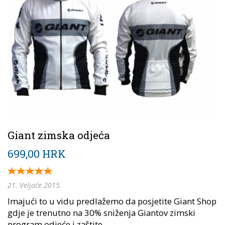
Giant zimska odjeća
699,00 HRK
21. Veljače 2015.
Imajući to u vidu predlažemo da posjetite Giant Shop
gdje je trenutno na 30% sniženja Giantov zimski
program odjeće i zaštite....