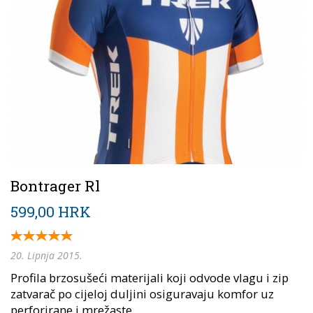
Bontrager Rl
599,00 HRK
20. Lipnja 2015.
Profila brzosušeći materijali koji odvode vlagu i zip
zatvarač po cijeloj duljini osiguravaju komfor uz
perforirane i mrežaste...