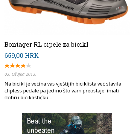
Bontager RL cipele za bicikl
659,00 HRK
03. Ožujka 2013.
Na bicikl je većina vas vještijih biciklista već stavila
clipless pedale pa jedino što vam preostaje, imati
dobru biciklističku...