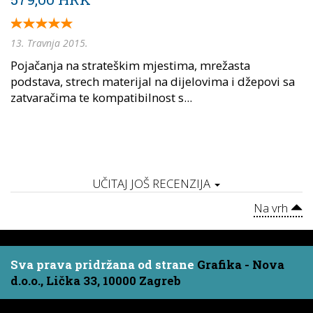
13. Travnja 2015.
Pojačanja na strateškim mjestima, mrežasta
podstava, strech materijal na dijelovima i džepovi sa
zatvaračima te kompatibilnost s...
UČITAJ JOŠ RECENZIJA
Na vrh
Sva prava pridržana od strane
Grafika - Nova
d.o.o., Lička 33, 10000 Zagreb