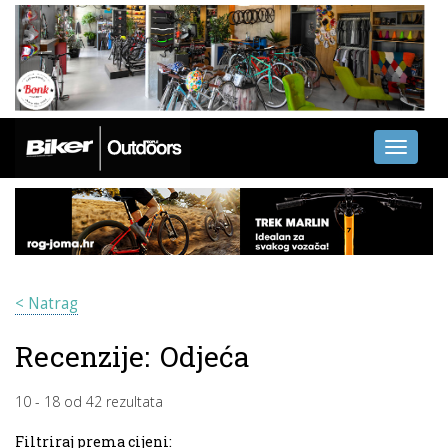
Toggle
navigati
< Natrag
Recenzije:
Odjeća
10
-
18
od
42
rezultata
Filtriraj prema cijeni: