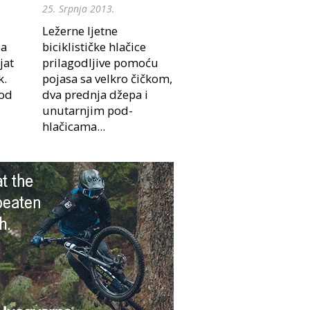
25. Srpnja 2013.
Ležerne ljetne
 a
biciklističke hlačice
jat
prilagodljive pomoću
k.
pojasa sa velkro čičkom,
pod
dva prednja džepa i
unutarnjim pod-
hlačicama...