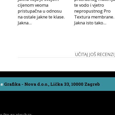
cijenom veoma
te vodo i vjetro
pristupačna u odnosu
nepropustnog Pro
na ostale jakne te klase.
Textura membrane.
Jakna...
Jakna isto tako...
UČITAJ JOŠ RECENZI
ne
Grafika - Nova d.o.o., Lička 33, 10000 Zagreb
ve što ga okružuje