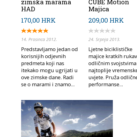
zimska marama
CUBE Motion
HAD
Majica
170,00 HRK
209,00 HRK
14. Prosinca 2012.
24. Srpnja 2013.
Predstavljamo jedan od
Ljetne biciklističke
korisnijih odjevnih
majice kratkih rukav
predmeta koji nas
odličnim svojstvima 
itekako mogu ugrijati u
najtoplije vremensk
ove zimske dane. Radi
uvjete. Pruža odličn
se o marami i znamo...
performanse...