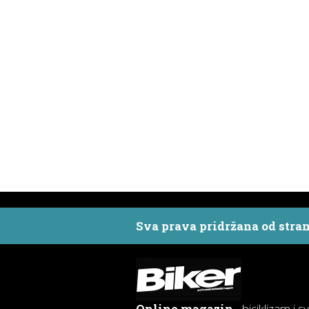
Sva prava pridržana od stra
Online magazin
- biciklizam i s