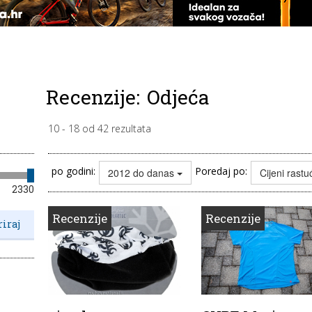
Recenzije:
Odjeća
10
-
18
od
42
rezultata
po godini:
Poredaj po:
2012 do danas
Cijeni rast
2330
Recenzije
Recenzije