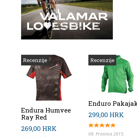
Recenzije
Recenzije
Enduro Pakaja
Endura Humvee
299,00 HRK
Ray Red
269,00 HRK
09. Prosinca 2015.