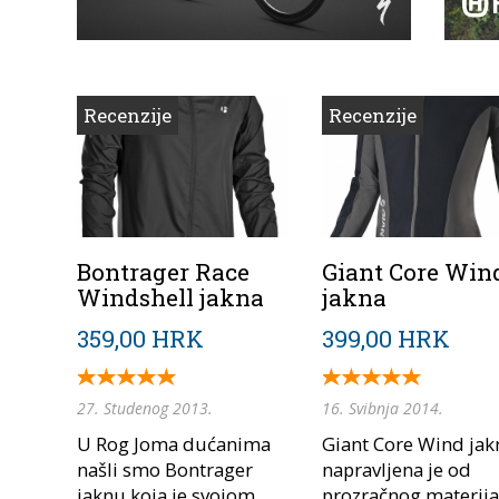
Recenzije
Recenzije
Bontrager Race
Giant Core Win
Windshell jakna
jakna
359,00 HRK
399,00 HRK
27. Studenog 2013.
16. Svibnja 2014.
U Rog Joma dućanima
Giant Core Wind jak
našli smo Bontrager
napravljena je od
jaknu koja je svojom
prozračnog materija