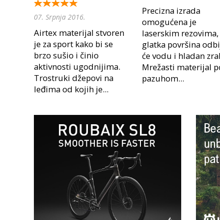
Precizna izrada
07. Srpnja 2016.
omogućena je
Airtex materijal stvoren
laserskim rezovima,
je za sport kako bi se
glatka površina odbi
brzo sušio i činio
će vodu i hladan zra
aktivnosti ugodnijima.
Mrežasti materijal 
Trostruki džepovi na
pazuhom...
leđima od kojih je...