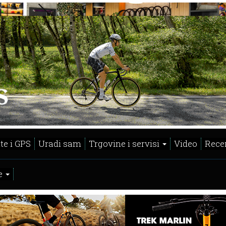
te i GPS
Uradi sam
Trgovine i servisi
Video
Recen
e