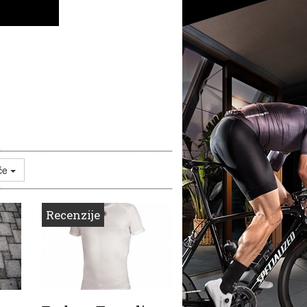
uće
Recenzije