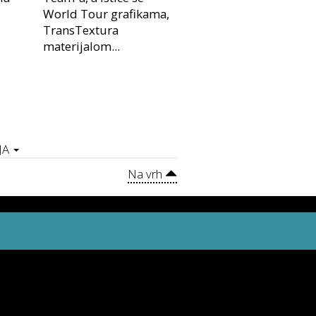
World Tour grafikama,
TransTextura
materijalom...
JA
Na vrh