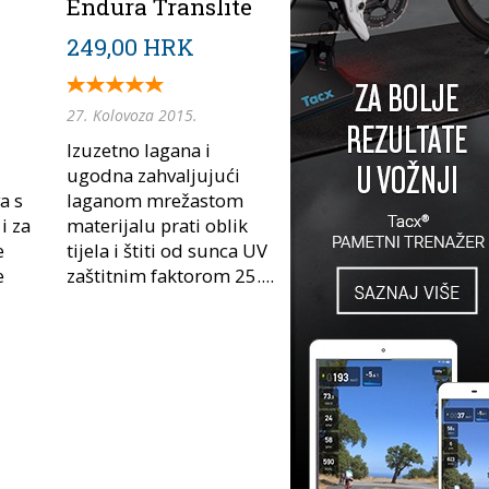
Endura Translite
249,00 HRK
27. Kolovoza 2015.
Izuzetno lagana i
ugodna zahvaljujući
a s
laganom mrežastom
i za
materijalu prati oblik
e
tijela i štiti od sunca UV
e
zaštitnim faktorom 25....