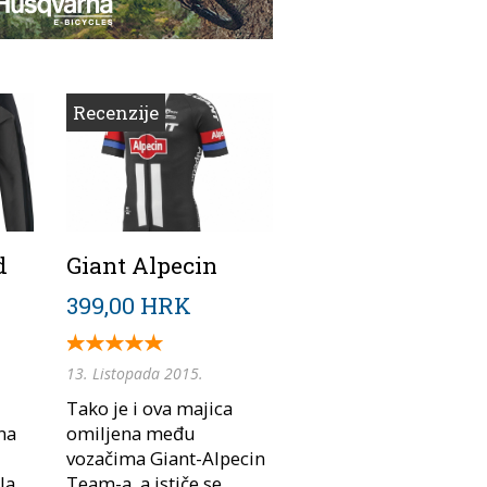
Recenzije
d
Giant Alpecin
399,00 HRK
13. Listopada 2015.
Tako je i ova majica
na
omiljena među
vozačima Giant-Alpecin
la
Team-a, a ističe se