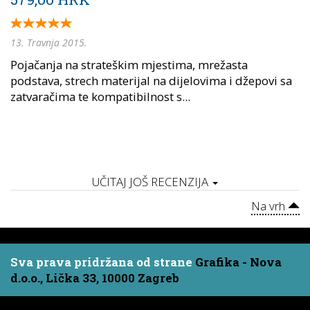
13. Travnja 2015.
Pojačanja na strateškim mjestima, mrežasta
podstava, strech materijal na dijelovima i džepovi sa
zatvaračima te kompatibilnost s...
UČITAJ JOŠ RECENZIJA
Na vrh
Sva prava pridržana od strane
Grafika - Nova
d.o.o., Lička 33, 10000 Zagreb