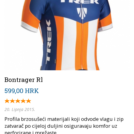
Bontrager Rl
599,00 HRK
20. Lipnja 2015.
Profila brzosušeći materijali koji odvode vlagu i zip
zatvarač po cijeloj duljini osiguravaju komfor uz
perforirane i mrežaste...