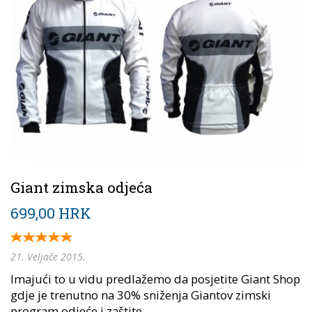
Giant zimska odjeća
699,00 HRK
21. Veljače 2015.
Imajući to u vidu predlažemo da posjetite Giant Shop
gdje je trenutno na 30% sniženja Giantov zimski
program odjeće i zaštite....