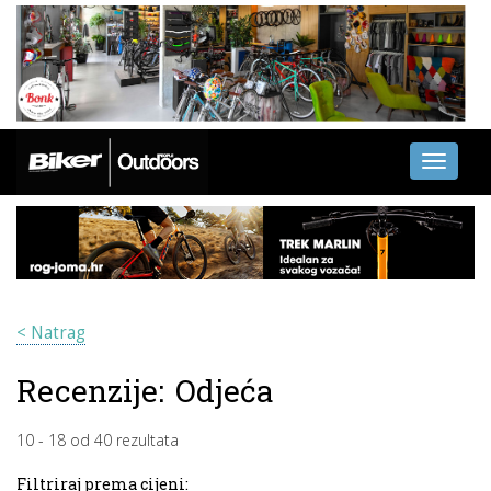
Toggle
navigati
< Natrag
Recenzije:
Odjeća
10
-
18
od
40
rezultata
Filtriraj prema cijeni: