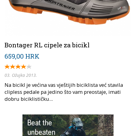
Bontager RL cipele za bicikl
659,00 HRK
03. Ožujka 2013.
Na bicikl je većina vas vještijih biciklista već stavila
clipless pedale pa jedino što vam preostaje, imati
dobru biciklističku...