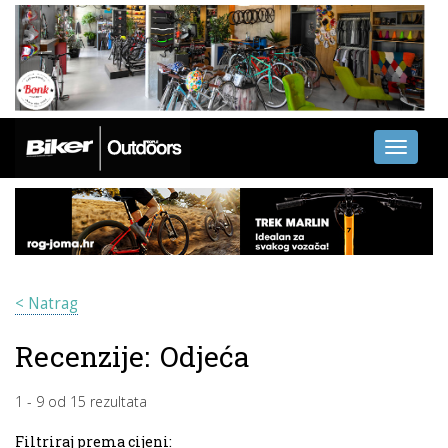
Toggle
navigati
< Natrag
Recenzije:
Odjeća
1
-
9
od
15
rezultata
Filtriraj prema cijeni: