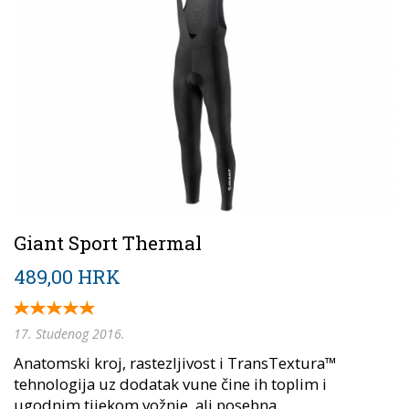
Giant Sport Thermal
489,00 HRK
17. Studenog 2016.
Anatomski kroj, rastezljivost i TransTextura™
tehnologija uz dodatak vune čine ih toplim i
ugodnim tijekom vožnje, ali posebna...