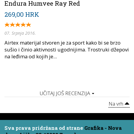
Endura Humvee Ray Red
269,00 HRK
07. Srpnja 2016.
Airtex materijal stvoren je za sport kako bi se brzo
sušio i činio aktivnosti ugodnijima. Trostruki džepovi
na leđima od kojih je...
UČITAJ JOŠ RECENZIJA
Na vrh
Sva prava pridržana od strane
Grafika - Nova