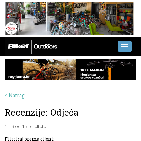
Toggle
navigati
< Natrag
Recenzije:
Odjeća
1
-
9
od
15
rezultata
Filtriraj prema cijeni: