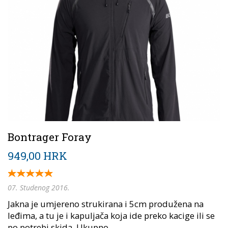
Bontrager Foray
949,00 HRK
07. Studenog 2016.
Jakna je umjereno strukirana i 5cm produžena na
leđima, a tu je i kapuljača koja ide preko kacige ili se
po potrebi skida. Ukupno...