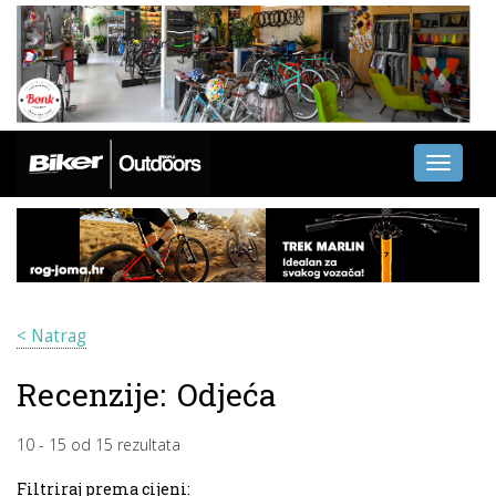
Toggle
navigati
< Natrag
Recenzije:
Odjeća
10
-
15
od
15
rezultata
Filtriraj prema cijeni: