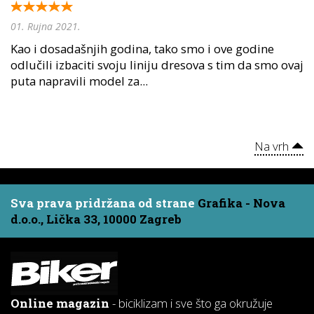
01. Rujna 2021.
Kao i dosadašnjih godina, tako smo i ove godine
odlučili izbaciti svoju liniju dresova s tim da smo ovaj
puta napravili model za...
Na vrh
Sva prava pridržana od strane
Grafika - Nova
d.o.o., Lička 33, 10000 Zagreb
Online magazin
- biciklizam i sve što ga okružuje