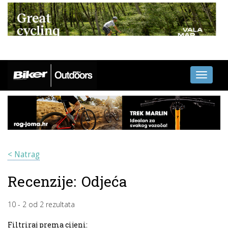
Toggle
navigati
< Natrag
Recenzije:
Odjeća
10
-
2
od
2
rezultata
Filtriraj prema cijeni: