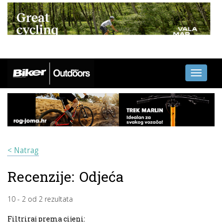
Toggle
navigati
< Natrag
Recenzije:
Odjeća
10
-
2
od
2
rezultata
Filtriraj prema cijeni: