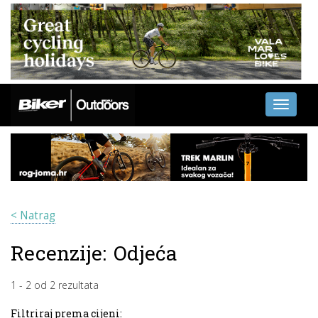
Toggle
navigati
< Natrag
Recenzije:
Odjeća
1
-
2
od
2
rezultata
Filtriraj prema cijeni: