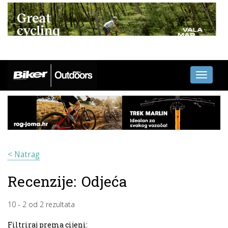
Toggle
navigati
< Natrag
Recenzije:
Odjeća
10
-
2
od
2
rezultata
Filtriraj prema cijeni: