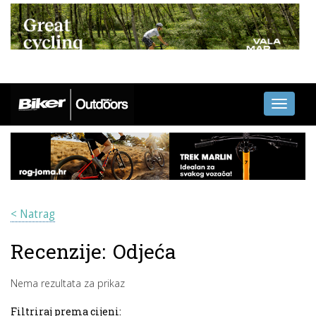
Toggle
navigati
< Natrag
Recenzije:
Odjeća
Nema rezultata za prikaz
Filtriraj prema cijeni: