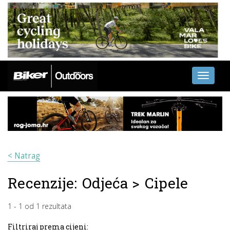
Toggle
navigati
< Natrag
Recenzije:
Odjeća
>
Cipele
1
-
1
od
1
rezultata
Filtriraj prema cijeni: