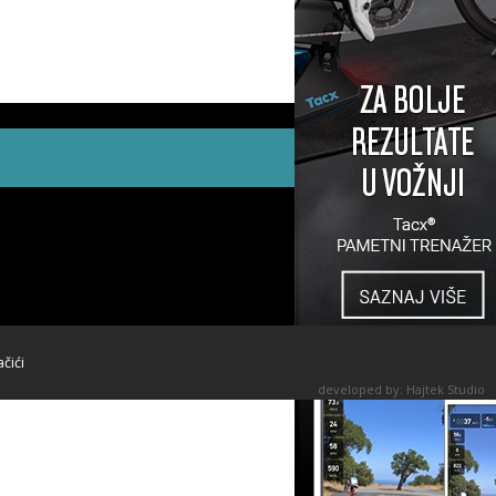
ačići
developed by:
Hajtek Studio