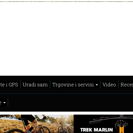
te i GPS
Uradi sam
Trgovine i servisi
Video
Recen
e