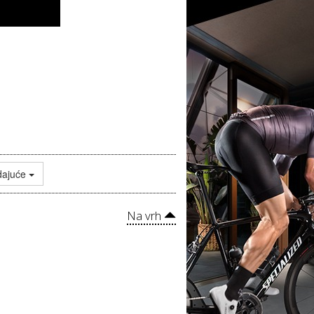
dajuće
Na vrh