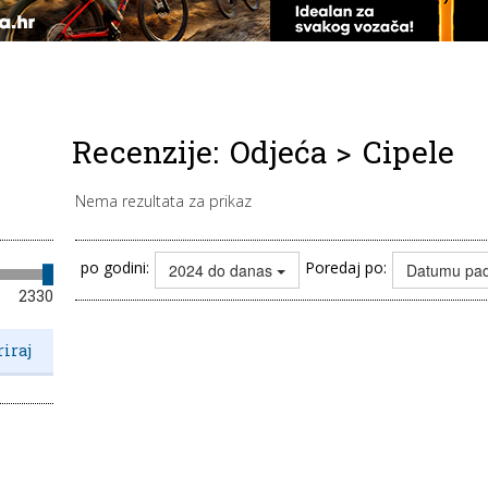
Recenzije:
Odjeća
>
Cipele
Nema rezultata za prikaz
po godini:
Poredaj po:
2024 do danas
Datumu pa
2330