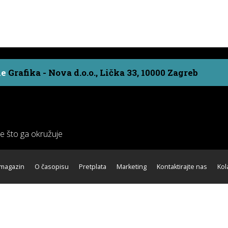
ne
Grafika - Nova d.o.o., Lička 33, 10000 Zagreb
ve što ga okružuje
 magazin
O časopisu
Pretplata
Marketing
Kontaktirajte nas
Kol