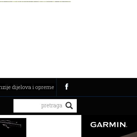
zije dijelova i opreme