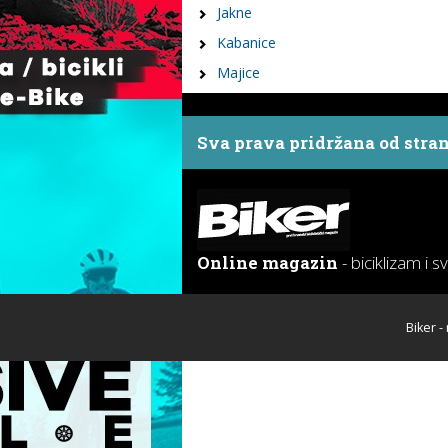
Jakne
Kabanice
Majice
Sva prava pridržana od stra
Online magazin
- biciklizam i s
Biker -