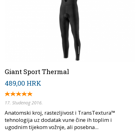
Giant Sport Thermal
489,00 HRK
17. Studenog 2016.
Anatomski kroj, rastezljivost i TransTextura™
tehnologija uz dodatak vune čine ih toplim i
ugodnim tijekom vožnje, ali posebna...