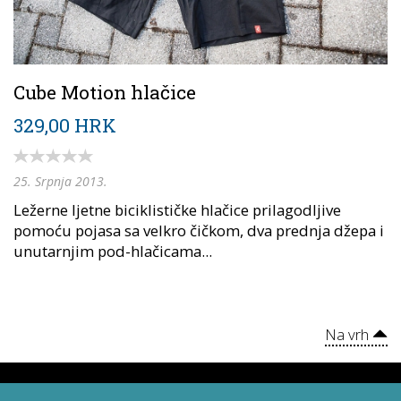
Cube Motion hlačice
329,00 HRK
25. Srpnja 2013.
Ležerne ljetne biciklističke hlačice prilagodljive
pomoću pojasa sa velkro čičkom, dva prednja džepa i
unutarnjim pod-hlačicama...
Na vrh