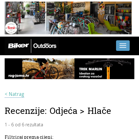
Toggle
navigati
< Natrag
Recenzije:
Odjeća
>
Hlače
1
-
6
od
6
rezultata
Filtriraj prema cijeni: