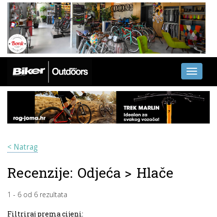
Toggle
navigati
< Natrag
Recenzije:
Odjeća
>
Hlače
1
-
6
od
6
rezultata
Filtriraj prema cijeni: