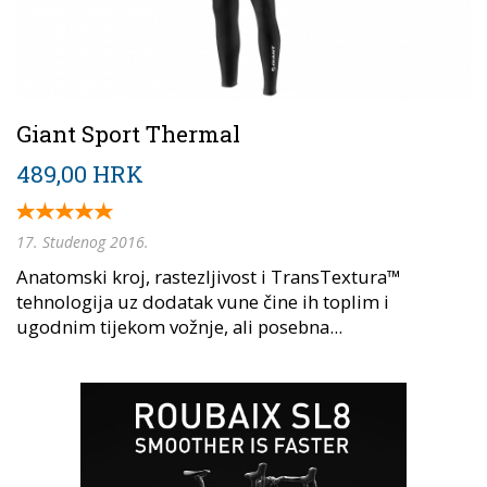
Giant Sport Thermal
489,00 HRK
17. Studenog 2016.
Anatomski kroj, rastezljivost i TransTextura™
tehnologija uz dodatak vune čine ih toplim i
ugodnim tijekom vožnje, ali posebna...