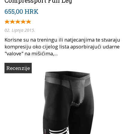
Compressport Full Leg
655,00 HRK
02. Lipnja 2015.
Korisne su na treningu ili natjecanjima te stvaraju
kompresiju oko cijelog lista apsorbirajući udarne
"valove" na mišićima,...
Recenzije