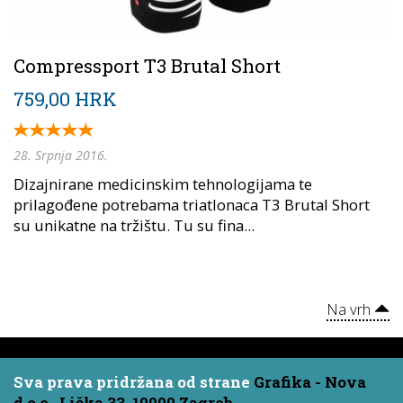
Compressport T3 Brutal Short
759,00 HRK
28. Srpnja 2016.
Dizajnirane medicinskim tehnologijama te
prilagođene potrebama triatlonaca T3 Brutal Short
su unikatne na tržištu. Tu su fina...
Na vrh
Sva prava pridržana od strane
Grafika - Nova
d.o.o., Lička 33, 10000 Zagreb