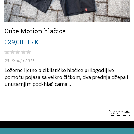
Cube Motion hlačice
329,00 HRK
25. Srpnja 2013.
Ležerne ljetne biciklističke hlačice prilagodljive
pomoću pojasa sa velkro čičkom, dva prednja džepa i
unutarnjim pod-hlačicama...
Na vrh