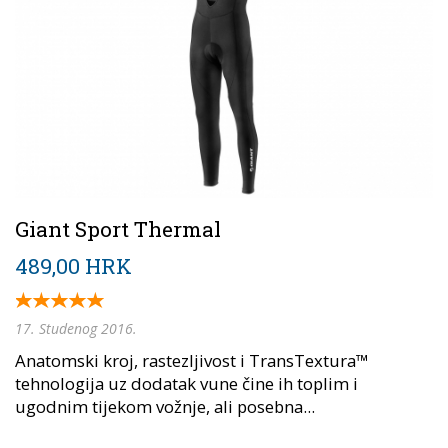
Giant Sport Thermal
489,00 HRK
17. Studenog 2016.
Anatomski kroj, rastezljivost i TransTextura™
tehnologija uz dodatak vune čine ih toplim i
ugodnim tijekom vožnje, ali posebna...