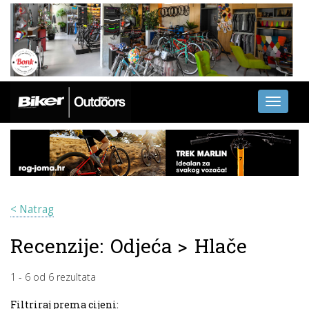
Toggle
navigati
< Natrag
Recenzije:
Odjeća
>
Hlače
1
-
6
od
6
rezultata
Filtriraj prema cijeni: