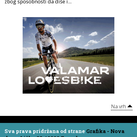
zbog sposobnosti da diše i...
Na vrh
Sva prava pridržana od strane
Grafika - Nova