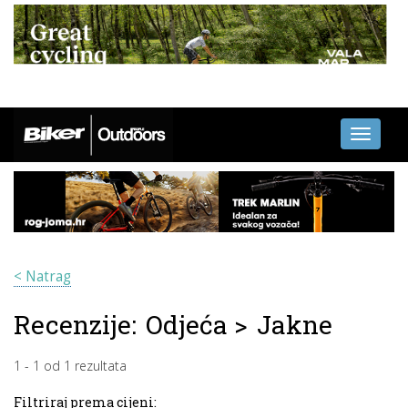
Toggle
navigati
< Natrag
Recenzije:
Odjeća
>
Jakne
1
-
1
od
1
rezultata
Filtriraj prema cijeni: