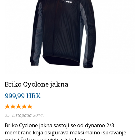
Briko Cyclone jakna
999,99 HRK
25. Listopada 2014.
Briko Cyclone jakna sastoji se od dynamo 2/3
membrane koja osigurava maksimalno ispravanje
vode i štiti vas od vjetra. Isto tako...