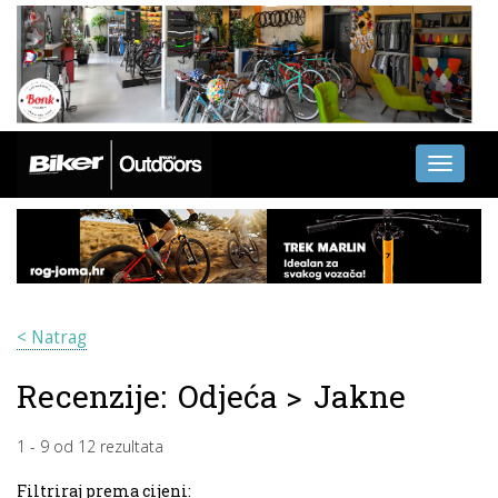
Toggle
navigati
< Natrag
Recenzije:
Odjeća
>
Jakne
1
-
9
od
12
rezultata
Filtriraj prema cijeni: