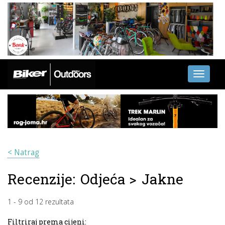
Toggle
navigati
< Natrag
Recenzije:
Odjeća
>
Jakne
1
-
9
od
12
rezultata
Filtriraj prema cijeni: