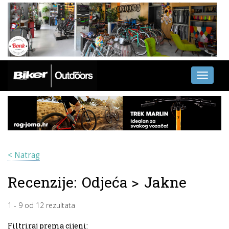
Toggle
navigati
< Natrag
Recenzije:
Odjeća
>
Jakne
1
-
9
od
12
rezultata
Filtriraj prema cijeni: