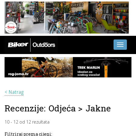
Toggle
navigati
< Natrag
Recenzije:
Odjeća
>
Jakne
10
-
12
od
12
rezultata
Filtriraj prema cijeni: