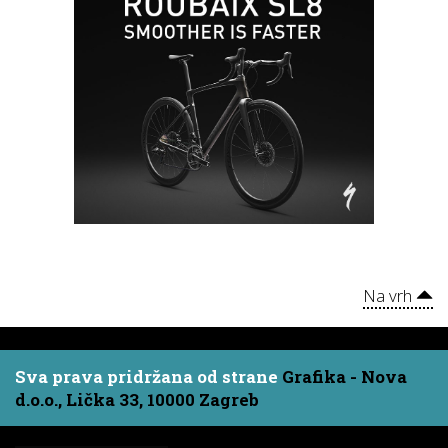
Na vrh
Sva prava pridržana od strane
Grafika - Nova
d.o.o., Lička 33, 10000 Zagreb