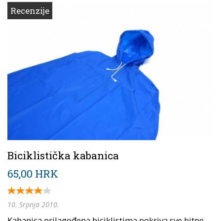
Recenzije
Biciklistička kabanica
65,00 HRK
10. Srpnja 2010.
Kabanica prilagođena biciklistima pokriva sve bitne