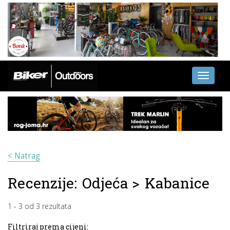
Toggle
navigati
< Natrag
Recenzije:
Odjeća
>
Kabanice
1
-
3
od
3
rezultata
Filtriraj prema cijeni: