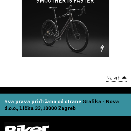
Na vrh
Sva prava pridržana od strane
Grafika - Nova
d.o.o., Lička 33, 10000 Zagreb