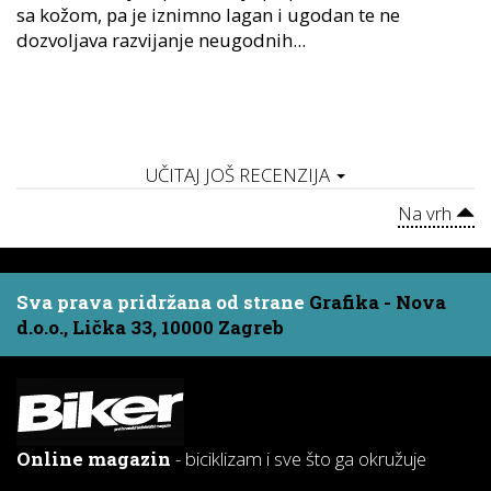
sa kožom, pa je iznimno lagan i ugodan te ne
dozvoljava razvijanje neugodnih...
UČITAJ JOŠ RECENZIJA
Na vrh
Sva prava pridržana od strane
Grafika - Nova
d.o.o., Lička 33, 10000 Zagreb
Online magazin
- biciklizam i sve što ga okružuje