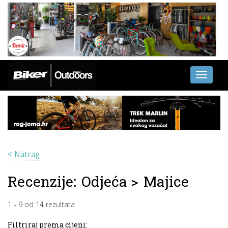
Toggle
navigati
< Natrag
Recenzije:
Odjeća
>
Majice
1
-
9
od
14
rezultata
Filtriraj prema cijeni: