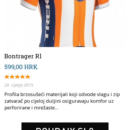
Bontrager Rl
599,00 HRK
20. Lipnja 2015.
Profila brzosušeći materijali koji odvode vlagu i zip
zatvarač po cijeloj duljini osiguravaju komfor uz
perforirane i mrežaste...