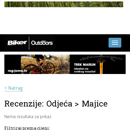
Toggle
navigati
< Natrag
Recenzije:
Odjeća
>
Majice
Nema rezultata za prikaz
Filtriraj prema cijeni: