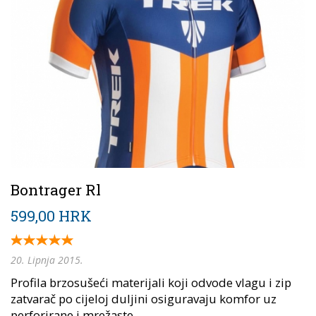
Bontrager Rl
599,00 HRK
20. Lipnja 2015.
Profila brzosušeći materijali koji odvode vlagu i zip
zatvarač po cijeloj duljini osiguravaju komfor uz
perforirane i mrežaste...