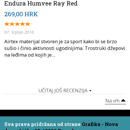
Endura Humvee Ray Red
269,00 HRK
07. Srpnja 2016.
Airtex materijal stvoren je za sport kako bi se brzo
sušio i činio aktivnosti ugodnijima. Trostruki džepovi
na leđima od kojih je...
UČITAJ JOŠ RECENZIJA
Na vrh
Sva prava pridržana od strane
Grafika - Nova