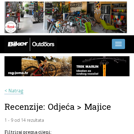
Toggle
navigati
< Natrag
Recenzije:
Odjeća
>
Majice
1
-
9
od
14
rezultata
Filtriraj prema cijeni: