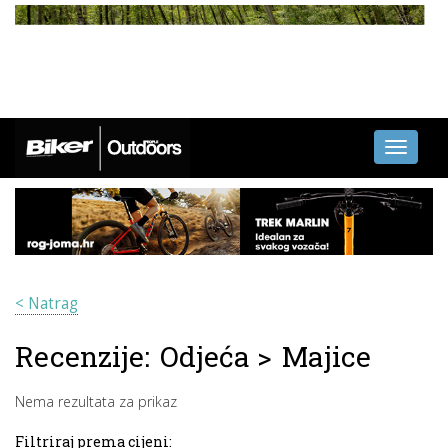
Toggle
navigati
< Natrag
Recenzije:
Odjeća
>
Majice
Nema rezultata za prikaz
Filtriraj prema cijeni: